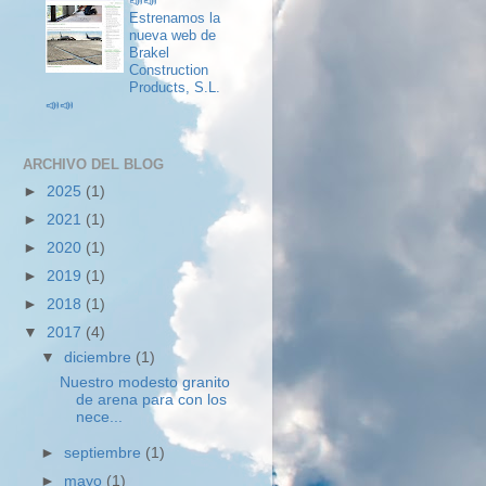
📣📣
Estrenamos la
nueva web de
Brakel
Construction
Products, S.L.
📣📣
ARCHIVO DEL BLOG
►
2025
(1)
►
2021
(1)
►
2020
(1)
►
2019
(1)
►
2018
(1)
▼
2017
(4)
▼
diciembre
(1)
Nuestro modesto granito
de arena para con los
nece...
►
septiembre
(1)
►
mayo
(1)