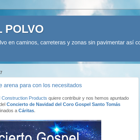
L POLVO
olvo en caminos, carreteras y zonas sin pavimentar así 
7
e arena para con los necesitados
l Construction Products
quiere contribuir y nos hemos apuntado
 del
Concierto de Navidad del Coro Gospel Santo Tomás
tinados a
Cáritas
.