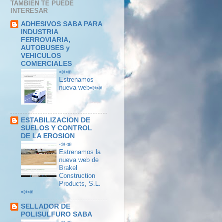
TAMBIÉN TE PUEDE
INTERESAR
ADHESIVOS SABA PARA
INDUSTRIA
FERROVIARIA,
AUTOBUSES y
VEHICULOS
COMERCIALES
📣📣
Estrenamos
nueva web📣📣
ESTABILIZACION DE
SUELOS Y CONTROL
DE LA EROSION
📣📣
Estrenamos la
nueva web de
Brakel
Construction
Products, S.L.
📣📣
SELLADOR DE
POLISULFURO SABA